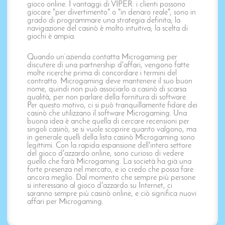
gioco online. I vantaggi di VIPER: i clienti possono
giocare "per divertimento" o "in denaro reale"; sono in
grado di programmare una strategia definita; la
navigazione del casinò è molto intuitiva; la scelta di
giochi è ampia.
Quando un’azienda contatta Microgaming per
discutere di una partnership d'affari, vengono fatte
molte ricerche prima di concordare i termini del
contratto. Microgaming deve mantenere il suo buon
nome, quindi non può associarlo a casinò di scarsa
qualità, per non parlare della fornitura di software.
Per questo motivo, ci si può tranquillamente fidare dei
casinò che utilizzano il software Microgaming. Una
buona idea è anche quella di cercare recensioni per
singoli casinò, se si vuole scoprire quanto valgono, ma
in generale quelli della lista casinò Microgaming sono
legittimi. Con la rapida espansione dell'intero settore
del gioco d'azzardo online, sono curioso di vedere
quello che farà Microgaming. La società ha già una
forte presenza nel mercato, e io credo che possa fare
ancora meglio. Dal momento che sempre più persone
si interessano al gioco d'azzardo su Internet, ci
saranno sempre più casinò online, e ciò significa nuovi
affari per Microgaming.